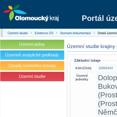
Portál ú
Územní studie
Evidence ÚS
Seznam dokumentací
Detail územní
Územní plány
Územní studie krajiny
Územně analytické podklady
Základní údaje
Zásady územního rozvoje
Kód (číslo)
16892642
Dolop
Územní
Územní studie
jednotky
Bukov
(Pros
(Pros
Němči