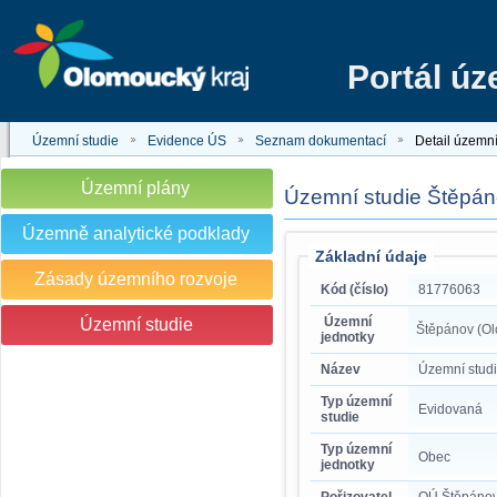
Portál ú
Územní studie
Evidence ÚS
Seznam dokumentací
Detail územní
Územní plány
Územní studie Štěpán
Územně analytické podklady
Základní údaje
Zásady územního rozvoje
Kód (číslo)
81776063
Územní
Územní studie
Štěpánov (O
jednotky
Název
Územní stud
Typ územní
Evidovaná
studie
Typ územní
Obec
jednotky