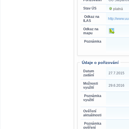
Pořizovatel
OÚ Štěpáno
Stav ÚS
platná
Odkaz na
http://www.
ILAS
Odkaz na
mapu
Poznámka
Údaje o pořizování
Datum
27.7.2015
zadání
Možnosti
29.6.2016
využití
Poznámka
využití
Ověření
aktuálnosti
Poznámka
ověření