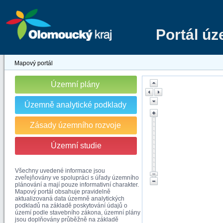
Portál ú
Mapový portál
Územní plány
Územně analytické podklady
Zásady územního rozvoje
Územní studie
Všechny uvedené informace jsou
zveřejňovány ve spolupráci s úřady územního
plánování a mají pouze informativní charakter.
Mapový portál obsahuje pravidelně
aktualizovaná data územně analytických
podkladů na základě poskytování údajů o
území podle stavebního zákona, územní plány
jsou doplňovány průběžně na základě