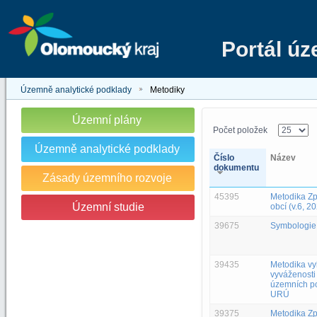
Portál ú
Územně analytické podklady
Metodiky
Územní plány
Počet položek
Územně analytické podklady
Číslo
Název
dokumentu
Zásady územního rozvoje
45395
Metodika Z
Územní studie
obcí (v.6, 2
39675
Symbologie
39435
Metodika v
vyváženosti
územních po
URÚ
39375
Metodika Z