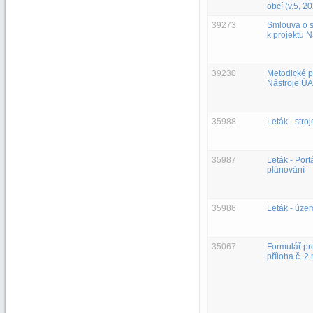
obcí (v.5, 2
39273
Smlouva o s
k projektu 
39230
Metodické p
Nástroje ÚA
35988
Leták - stro
35987
Leták - Por
plánování
35986
Leták - úze
35067
Formulář pr
příloha č. 