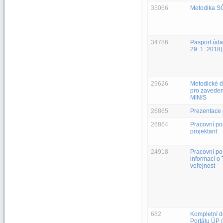
35066
Metodika S
34786
Pasport úda
29. 1. 2018)
29626
Metodické 
pro zaveden
MINIS
26865
Prezentace 
26864
Pracovní po
projektant
24918
Pracovní pos
informací o 
veřejnost
682
Kompletní 
Portálu ÚP 