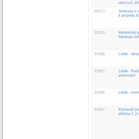
obcí (v.5, 2
39273
Smlouva o s
k projektu 
39230
Metodické p
Nástroje ÚA
35988
Leták - stro
35987
Leták - Por
plánování
35986
Leták - úze
35067
Formulář pr
příloha č. 