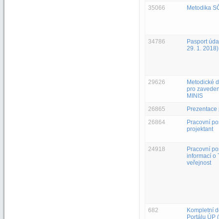
35066
Metodika S
34786
Pasport úda
29. 1. 2018)
29626
Metodické 
pro zaveden
MINIS
26865
Prezentace 
26864
Pracovní po
projektant
24918
Pracovní pos
informací o 
veřejnost
682
Kompletní 
Portálu ÚP 