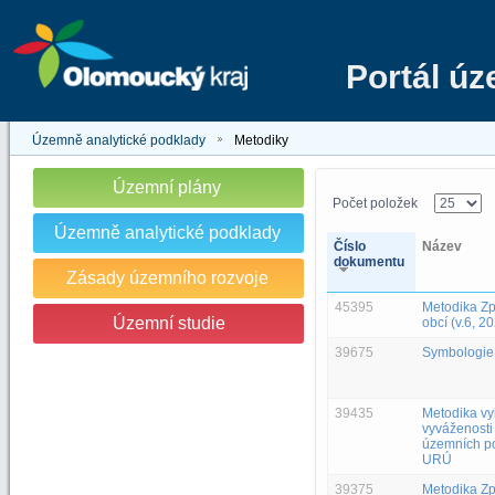
Portál ú
Územně analytické podklady
Metodiky
Územní plány
Počet položek
Územně analytické podklady
Číslo
Název
dokumentu
Zásady územního rozvoje
45395
Metodika Z
Územní studie
obcí (v.6, 2
39675
Symbologie
39435
Metodika v
vyváženosti
územních po
URÚ
39375
Metodika Z