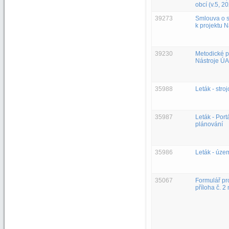
obcí (v.5, 2
39273
Smlouva o s
k projektu 
39230
Metodické p
Nástroje ÚA
35988
Leták - stro
35987
Leták - Por
plánování
35986
Leták - úze
35067
Formulář pr
příloha č. 