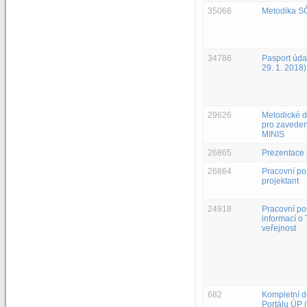
35066
Metodika S
34786
Pasport úda
29. 1. 2018)
29626
Metodické 
pro zaveden
MINIS
26865
Prezentace 
26864
Pracovní po
projektant
24918
Pracovní pos
informací o 
veřejnost
682
Kompletní 
Portálu ÚP 