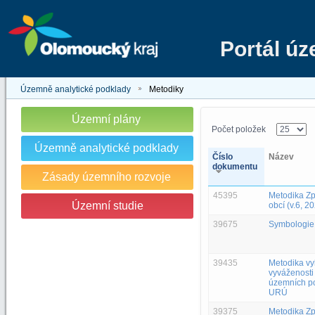
Portál ú
Územně analytické podklady
Metodiky
Územní plány
Počet položek
Územně analytické podklady
Číslo
Název
dokumentu
Zásady územního rozvoje
45395
Metodika Z
Územní studie
obcí (v.6, 2
39675
Symbologie
39435
Metodika v
vyváženosti
územních po
URÚ
39375
Metodika Z