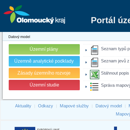
Portál ú
Datový model
Seznam typů p
Územní plány
Územně analytické podklady
Seznam jevů z 
Zásady územního rozvoje
Stáhnout popis
Územní studie
Správa mapový
Aktuality
Odkazy
Mapové služby
Datový model
|
|
|
|
Mapový