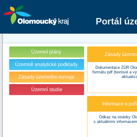
Portál ú
Územní plány
Zásady územní
Územně analytické podklady
Dokumentace ZÚR Olom
formátu pdf (textové a v
Zásady územního rozvoje
aktualiza
Územní studie
Informace o po
Odkaz na stránky Ol
s aktuálními informacem