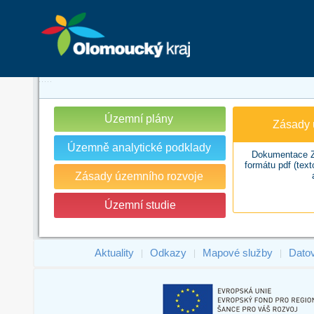
Územní plány
Zásady 
Územně analytické podklady
Dokumentace Z
formátu pdf (tex
Zásady územního rozvoje
Územní studie
Aktuality
Odkazy
Mapové služby
Dato
|
|
|