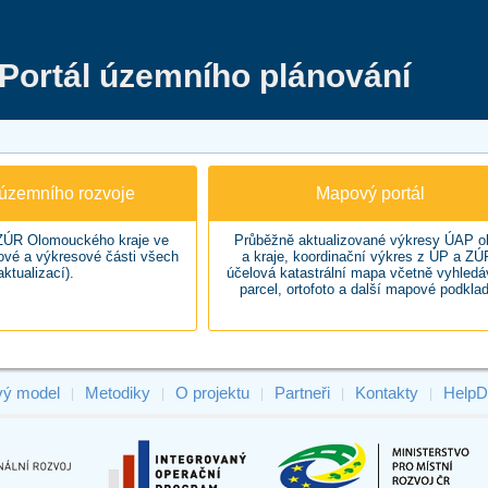
Portál územního plánování
územního rozvoje
Mapový portál
ÚR Olomouckého kraje ve
Průběžně aktualizované výkresy ÚAP o
tové a výkresové části všech
a kraje, koordinační výkres z ÚP a ZÚ
aktualizací).
účelová katastrální mapa včetně vyhledá
parcel, ortofoto a další mapové podklad
vý model
Metodiky
O projektu
Partneři
Kontakty
HelpD
|
|
|
|
|