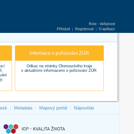
Role - Veřejnost
Přihlásit
|
Registrovat
|
O aplikaci
Informace o pořizování ZÚR
bcí
Odkaz na stránky Olomouckého kraje
R,
s aktuálními informacemi o pořizování ZÚR.
vání
y.
esk
Metadata
Mapový portál
Nápověda
|
|
|