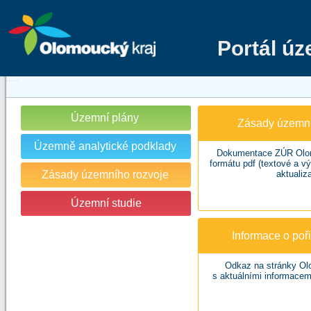
Portál ú
Územní plány
Zásady územní
Územně analytické podklady
Dokumentace ZÚR Olom
formátu pdf (textové a v
Zásady územního rozvoje
aktualiza
Územní studie
Informace o po
Odkaz na stránky Ol
s aktuálními informacem