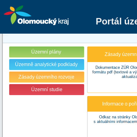
Portál ú
Územní plány
Zásady územní
Územně analytické podklady
Dokumentace ZÚR Olom
formátu pdf (textové a v
Zásady územního rozvoje
aktualiza
Územní studie
Informace o po
Odkaz na stránky Ol
s aktuálními informacem