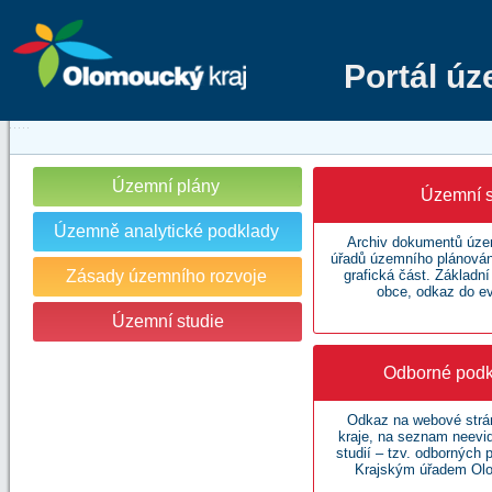
Portál ú
Územní plány
Územní s
Územně analytické podklady
Archiv dokumentů územ
úřadů územního plánování
Zásady územního rozvoje
grafická část. Základn
obce, odkaz do e
Územní studie
Odborné podk
Odkaz na webové str
kraje, na seznam neev
studií – tzv. odborných
Krajským úřadem Olo