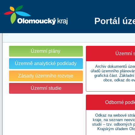
Portál ú
Územní plány
Územní s
Územně analytické podklady
Archiv dokumentů územ
úřadů územního plánování
Zásady územního rozvoje
grafická část. Základn
obce, odkaz do e
Územní studie
Odborné podk
Odkaz na webové str
kraje, na seznam neev
studií – tzv. odborných
Krajským úřadem Olo