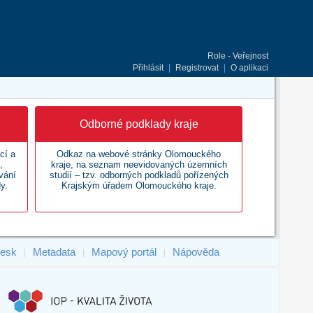
Role - Veřejnost
Přihlásit
|
Registrovat
|
O aplikaci
Odborné podklady kraje
cí a
Odkaz na webové stránky Olomouckého
,
kraje, na seznam neevidovaných územních
vání
studií – tzv. odborných podkladů pořízených
y.
Krajským úřadem Olomouckého kraje.
esk
Metadata
Mapový portál
Nápověda
|
|
|