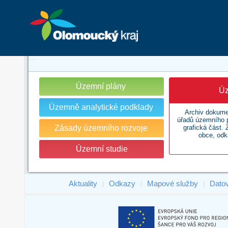
Územní plány
Úz
Územně analytické podklady
Archiv dokume
úřadů územního p
Zásady územního rozvoje
grafická část.
obce, odk
Územní studie
Aktuality
Odkazy
Mapové služby
Dato
|
|
|