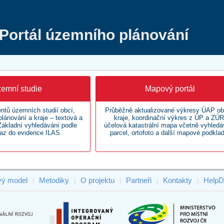
Portál územního plánování
emní studie
Mapový portál
ntů územních studií obcí,
Průběžně aktualizované výkresy ÚAP ob
lánování a kraje – textová a
kraje, koordinační výkres z ÚP a ZÚR
 Základní vyhledávání podle
účelová katastrální mapa včetně vyhledá
az do evidence ILAS.
parcel, ortofoto a další mapové podklad
vý model
Metodiky
O projektu
Partneři
Kontakty
HelpD
|
|
|
|
|