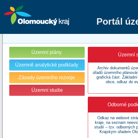
Portál ú
Územní plány
Územní s
Územně analytické podklady
Archiv dokumentů územ
úřadů územního plánování
Zásady územního rozvoje
grafická část. Základn
obce, odkaz do e
Územní studie
Odborné podk
Odkaz na webové str
kraje, na seznam neev
studií – tzv. odborných
Krajským úřadem Olo