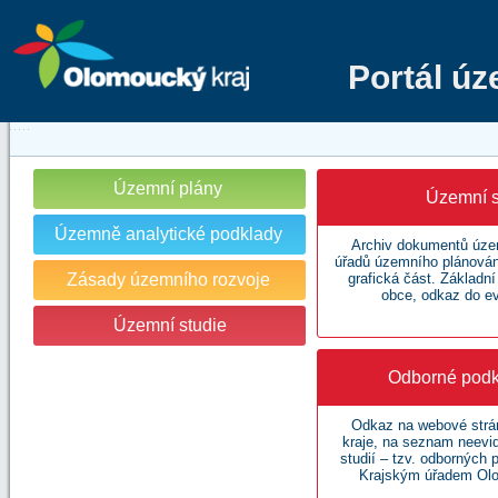
Portál ú
Územní plány
Územní s
Územně analytické podklady
Archiv dokumentů územ
úřadů územního plánování
Zásady územního rozvoje
grafická část. Základn
obce, odkaz do e
Územní studie
Odborné podk
Odkaz na webové str
kraje, na seznam neev
studií – tzv. odborných
Krajským úřadem Olo