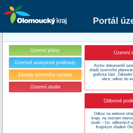
Portál ú
Územní plány
Územní s
Územně analytické podklady
Archiv dokumentů územ
úřadů územního plánování
Zásady územního rozvoje
grafická část. Základn
obce, odkaz do e
Územní studie
Odborné podk
Odkaz na webové str
kraje, na seznam neev
studií – tzv. odborných
Krajským úřadem Olo