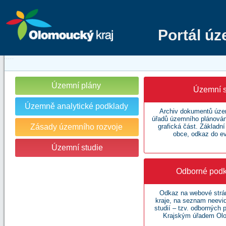
Portál ú
Územní plány
Územní s
Územně analytické podklady
Archiv dokumentů územ
úřadů územního plánování
Zásady územního rozvoje
grafická část. Základn
obce, odkaz do e
Územní studie
Odborné podk
Odkaz na webové str
kraje, na seznam neev
studií – tzv. odborných
Krajským úřadem Olo