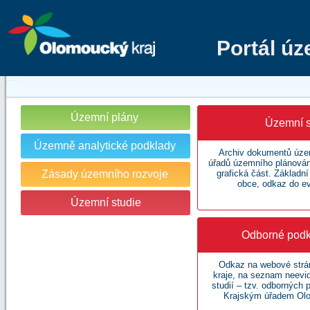
Portál ú
Územní plány
Územní s
Územně analytické podklady
Archiv dokumentů územ
úřadů územního plánování
Zásady územního rozvoje
grafická část. Základn
obce, odkaz do e
Územní studie
Odborné podk
Odkaz na webové str
kraje, na seznam neev
studií – tzv. odborných
Krajským úřadem Olo