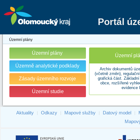
Portál ú
Územní plány
Územní plány
Územní plá
Územně analytické podklady
Archiv dokumentů úze
(včetně změn), regulační
Zásady územního rozvoje
grafická část. Základn
obce, rozšířené vyhl
evidence 
Územní studie
Aktuality
Odkazy
Mapové služby
Datový model
|
|
|
|
Mapový