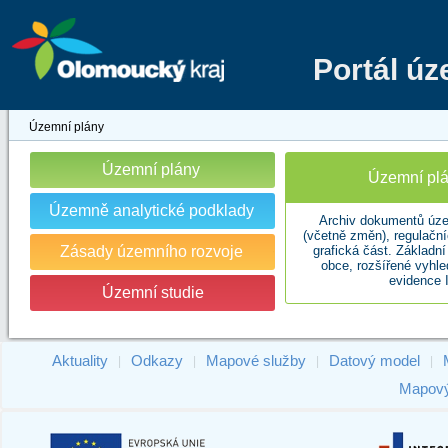
Portál ú
Územní plány
Územní plány
Územní plá
Územně analytické podklady
Archiv dokumentů úze
(včetně změn), regulační
Zásady územního rozvoje
grafická část. Základn
obce, rozšířené vyhl
evidence 
Územní studie
Aktuality
Odkazy
Mapové služby
Datový model
|
|
|
|
Mapový