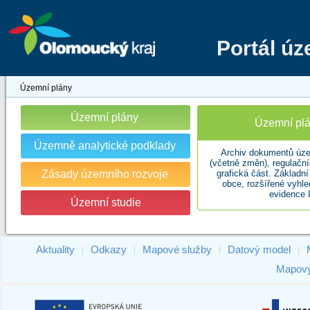
Portál ú
Územní plány
Územní plány
Územní plá
Územně analytické podklady
Archiv dokumentů úze
(včetně změn), regulační
Zásady územního rozvoje
grafická část. Základn
obce, rozšířené vyhl
evidence 
Územní studie
Aktuality
Odkazy
Mapové služby
Datový model
|
|
|
|
Mapový