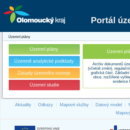
Portál ú
Územní plány
Územní plány
Územní plá
Územně analytické podklady
Archiv dokumentů úze
(včetně změn), regulační
Zásady územního rozvoje
grafická část. Základn
obce, rozšířené vyhl
evidence 
Územní studie
Aktuality
Odkazy
Mapové služby
Datový model
|
|
|
|
Mapový