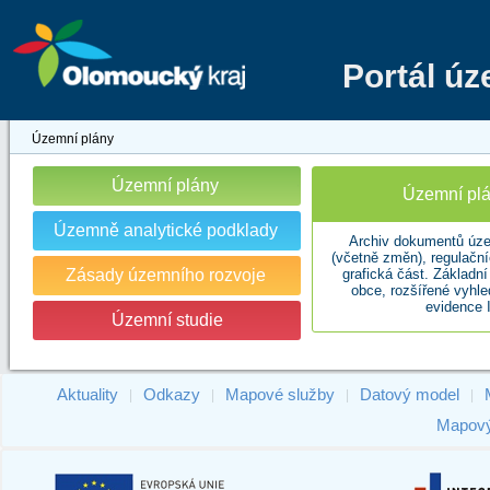
Portál ú
Územní plány
Územní plány
Územní plá
Územně analytické podklady
Archiv dokumentů úze
(včetně změn), regulační
Zásady územního rozvoje
grafická část. Základn
obce, rozšířené vyhl
evidence 
Územní studie
Aktuality
Odkazy
Mapové služby
Datový model
|
|
|
|
Mapový