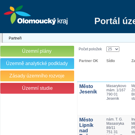
Portál ú
Partneři
Počet položek
Územní plány
Partner OK
Sídlo
Z
Územně analytické podklady
Zásady územního rozvoje
Město
Masarykovo
Mg
Územní studie
mám. 1/167
Z
Jeseník
790 01
Bl
Jeseník
st
Město
nám. T. G.
In
Masasryka
Mi
Lipník
89/11
Př
nad
751 31
st