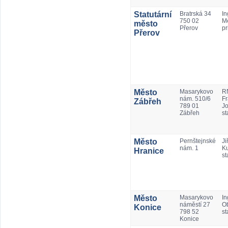
Statutární
Bratrská 34
In
750 02
Mě
město
Přerov
pr
Přerov
Město
Masarykovo
RN
nám. 510/6
Fr
Zábřeh
789 01
Jo
Zábřeh
st
Město
Pernštejnské
Jiř
nám. 1
Ku
Hranice
st
Město
Masarykovo
In
náměstí 27
Ob
Konice
798 52
st
Konice