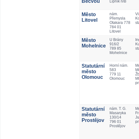
Bečvou
Lipník n/B
Město
nám.
Vi
Přemysla
Ko
Litovel
Otakara 778
st
784 01
Litovel
Město
U Brány
In
916/2
K
Mohelnice
789 85
st
Mohelnice
Statutární
Horní nám.
Mg
583
Mi
město
779 11
Ž
Olomouc
Olomouc
M
pr
Statutární
nám. T. G.
Mg
Masaryka
Fr
město
130/14
Ju
Prostějov
796 01
pr
Prostějov