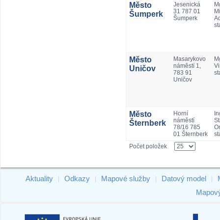
Město
Jesenická
Mg
31 787 01
Mi
Šumperk
Šumperk
A
st
Město
Masarykovo
M
náměstí 1,
Vi
Uničov
783 91
st
Uničov
Město
Horní
In
náměstí
St
Šternberk
78/16 785
Or
01 Šternberk
st
Počet položek
Aktuality
Odkazy
Mapové služby
Datový model
|
|
|
|
Mapový