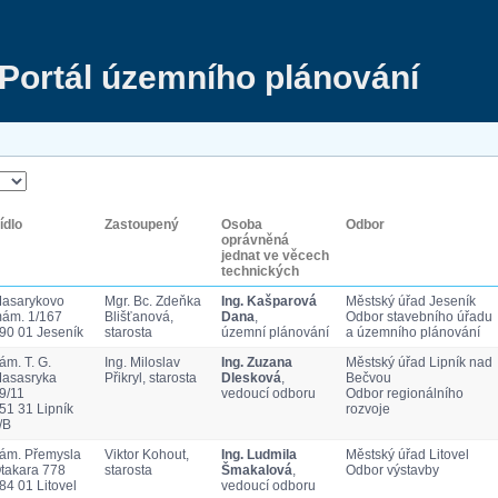
Portál územního plánování
ídlo
Zastoupený
Osoba
Odbor
oprávněná
jednat ve věcech
technických
asarykovo
Mgr. Bc. Zdeňka
Ing. Kašparová
Městský úřad Jeseník
ám. 1/167
Blišťanová,
Dana
,
Odbor stavebního úřadu
90 01 Jeseník
starosta
územní plánování
a územního plánování
ám. T. G.
Ing. Miloslav
Ing. Zuzana
Městský úřad Lipník nad
asasryka
Přikryl, starosta
Dlesková
,
Bečvou
9/11
vedoucí odboru
Odbor regionálního
51 31 Lipník
rozvoje
/B
ám. Přemysla
Viktor Kohout,
Ing. Ludmila
Městský úřad Litovel
takara 778
starosta
Šmakalová
,
Odbor výstavby
84 01 Litovel
vedoucí odboru