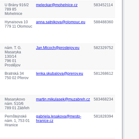
U Brány 916/2
meleckar@mohelnice.cz
583452114
789 85
Mohelnice
Hynaisova 10
anna.satnikova@olomouc.eu
588488360
779 11 Olomouc
nám. T. G.
Jan.Mlcoch@prostejov.eu
582329752
Masaryka
130/14
796 01
Prostějov
Bratrská 34
lenka.skubalova@prerov.eu
581268612
750 02 Přerov
Masarykovo
martin.mikulasek@muzabreh.cz
583468234
nám. 510/6
789 01 Zábřeh
Pernštejnské
gabriela.lesakova@mesto-
581828394
nám. 1, 753 01
hranice.cz
Hranice