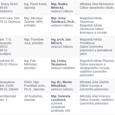
 Brány 916/2
Ing. Pavel Kuba,
Mgr. Radka
Městský úřad Mohelnice
89 85
starosta
Melecká
,
Odbor stavebního úřadu
ohelnice
vedoucí odboru
orní nám. 583
Mgr. Miroslav
Mgr. Anna
Magistrát města
79 11 Olomouc
Žbánek, MPA,
Šatníková, Ph.D.
,
Olomouce
primátor
vedoucí odboru
Magistrát města
Olomouce Odbor
koncepce a rozvoje
ám. T. G.
Mgr. František
Ing. arch. Jan
Magistrát města
asaryka
Jura, primátor
Mlčoch
,
Prostějova
30/14
vedoucí odboru
Odbor územního
96 01
plánování a památkové
rostějov
péče
ratrská 34
Ing. Petr
Ing. Lenka
Magistrát města Přerova
50 02 Přerov
Měřínský,
Škubalová
Odbor koncepce a
primátor
vedoucí oddělení
strategického rozvoje
oddělení územního
plánování
asarykovo
RNDr. Mgr.
Ing. Bc. Martin
Městský úřad Zábřeh
ám. 510/6
František John,
Mikulášek
,
Odbor rozvoje a
89 01 Zábřeh
Ph.D., starosta
vedoucí odboru
územního plánování
ernštejnské
Jiří Kudláček,
Mgr. Gabriela
Městský úřad Hranice,
ám. 1
starosta
Lesáková
,
Odbor investic, oddělení
územně
územního plánování
analytické
podklady, GIS