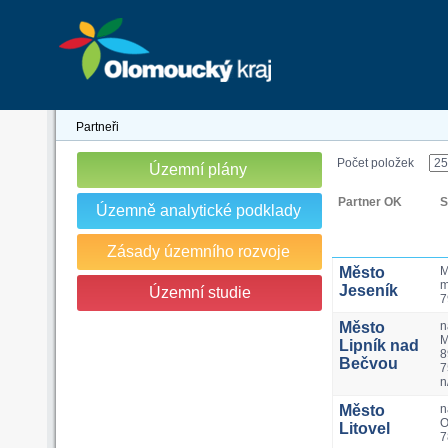
Partneři
Počet položek
Územní plány
Partner OK
S
Územně analytické podklady
Zásady územního rozvoje
Město
M
m
Jeseník
Územní studie
7
Město
n
M
Lipník nad
8
Bečvou
7
n
Město
n
O
Litovel
7