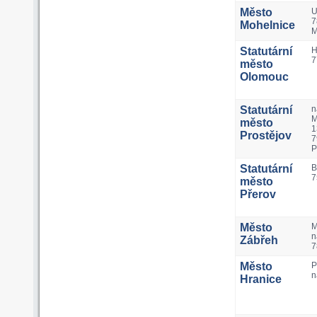
Město
U
7
Mohelnice
M
Statutární
H
7
město
Olomouc
Statutární
n
M
město
1
Prostějov
7
P
Statutární
B
7
město
Přerov
Město
M
n
Zábřeh
7
Město
P
n
Hranice