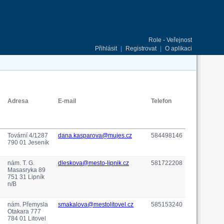
Role - Veřejnost
Přihlásit
|
Registrovat
|
O aplikaci
Adresa
E-mail
Telefon
Tovární 4/1287
dana.kasparova@mujes.cz
584498146
790 01 Jeseník
nám. T. G.
dleskova@mesto-lipnik.cz
581722208
Masasryka 89
751 31 Lipník
n/B
nám. Přemysla
smakalova@mestolitovel.cz
585153240
Otakara 777
784 01 Litovel