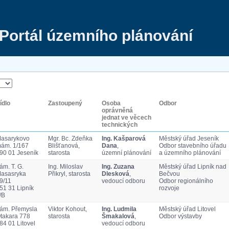
Portál územního plánování
ídlo
Zastoupený
Osoba
Odbor
oprávněná
jednat ve věcech
technických
asarykovo
Mgr. Bc. Zdeňka
Ing. Kašparová
Městský úřad Jeseník
ám. 1/167
Blišťanová,
Dana
,
Odbor stavebního úřadu
90 01 Jeseník
starosta
územní plánování
a územního plánování
ám. T. G.
Ing. Miloslav
Ing. Zuzana
Městský úřad Lipník nad
asasryka
Přikryl, starosta
Dlesková
,
Bečvou
9/11
vedoucí odboru
Odbor regionálního
51 31 Lipník
rozvoje
/B
ám. Přemysla
Viktor Kohout,
Ing. Ludmila
Městský úřad Litovel
takara 778
starosta
Šmakalová
,
Odbor výstavby
84 01 Litovel
vedoucí odboru