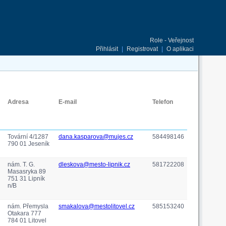
Role - Veřejnost
Přihlásit
|
Registrovat
|
O aplikaci
Adresa
E-mail
Telefon
Tovární 4/1287
dana.kasparova@mujes.cz
584498146
790 01 Jeseník
nám. T. G.
dleskova@mesto-lipnik.cz
581722208
Masasryka 89
751 31 Lipník
n/B
nám. Přemysla
smakalova@mestolitovel.cz
585153240
Otakara 777
784 01 Litovel