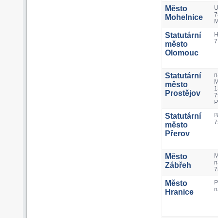
Město
U
7
Mohelnice
M
Statutární
H
7
město
Olomouc
Statutární
n
M
město
1
Prostějov
7
P
Statutární
B
7
město
Přerov
Město
M
n
Zábřeh
7
Město
P
n
Hranice