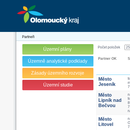
Partneři
Počet položek
Územní plány
Partner OK
S
Územně analytické podklady
Zásady územního rozvoje
Město
M
m
Jeseník
Územní studie
7
Město
n
M
Lipník nad
8
Bečvou
7
n
Město
n
O
Litovel
7