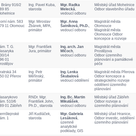
 Brány 916/2
Ing. Pavel Kuba,
Mgr. Radka
Městský úřad Mohelnice
89 85
starosta
Melecká
,
Odbor stavebního úřadu
ohelnice
vedoucí odboru
orní nám. 583
Mgr. Miroslav
Mgr. Anna
Magistrát města
79 11 Olomouc
Žbánek, MPA,
Šatníková, Ph.D.
,
Olomouce
primátor
vedoucí odboru
Magistrát města
Olomouce Odbor
koncepce a rozvoje
ám. T. G.
Mgr. František
Ing. arch. Jan
Magistrát města
asaryka
Jura, primátor
Mlčoch
,
Prostějova
30/14
vedoucí odboru
Odbor územního
96 01
plánování a památkové
rostějov
péče
ratrská 34
Ing. Petr
Ing. Lenka
Magistrát města Přerova
50 02 Přerov
Měřínský,
Škubalová
Odbor koncepce a
primátor
vedoucí oddělení
strategického rozvoje
oddělení územního
plánování
asarykovo
RNDr. Mgr.
Ing. Bc. Martin
Městský úřad Zábřeh
ám. 510/6
František John,
Mikulášek
,
Odbor rozvoje a
89 01 Zábřeh
Ph.D., starosta
vedoucí odboru
územního plánování
ernštejnské
Jiří Kudláček,
Mgr. Gabriela
Městský úřad Hranice,
ám. 1
starosta
Lesáková
,
Odbor investic, oddělení
územně
územního plánování
analytické
podklady, GIS