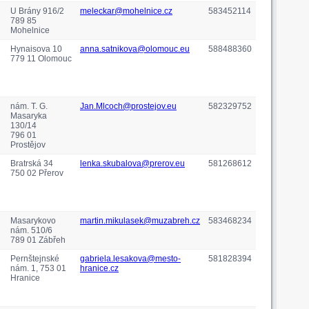
U Brány 916/2
meleckar@mohelnice.cz
583452114
789 85
Mohelnice
Hynaisova 10
anna.satnikova@olomouc.eu
588488360
779 11 Olomouc
nám. T. G.
Jan.Mlcoch@prostejov.eu
582329752
Masaryka
130/14
796 01
Prostějov
Bratrská 34
lenka.skubalova@prerov.eu
581268612
750 02 Přerov
Masarykovo
martin.mikulasek@muzabreh.cz
583468234
nám. 510/6
789 01 Zábřeh
Pernštejnské
gabriela.lesakova@mesto-
581828394
nám. 1, 753 01
hranice.cz
Hranice