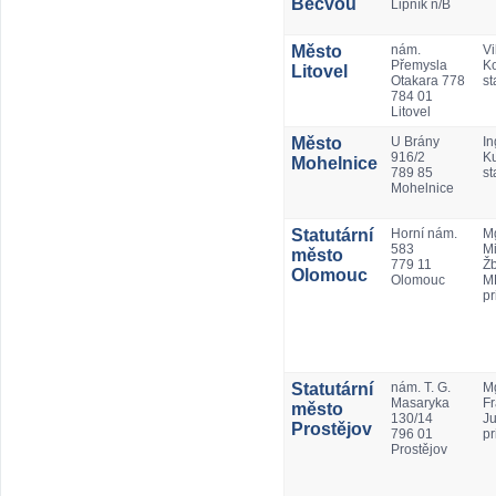
Bečvou
Lipník n/B
Město
nám.
Vi
Přemysla
Ko
Litovel
Otakara 778
st
784 01
Litovel
Město
U Brány
In
916/2
K
Mohelnice
789 85
st
Mohelnice
Statutární
Horní nám.
Mg
583
Mi
město
779 11
Ž
Olomouc
Olomouc
M
pr
Statutární
nám. T. G.
Mg
Masaryka
Fr
město
130/14
Ju
Prostějov
796 01
pr
Prostějov