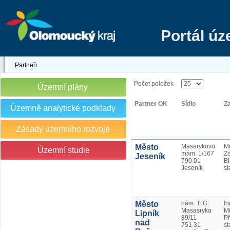
Portál ú
Partneři
Počet položek
Územní plány
Partner OK
Sídlo
Z
Územně analytické podklady
Zásady územního rozvoje
Město
Masarykovo
Mg
Územní studie
mám. 1/167
Z
Jeseník
790 01
Bl
Jeseník
st
Město
nám. T. G.
In
Masasryka
Mi
Lipník
89/11
Př
nad
751 31
st