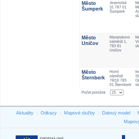
Město
Jesenická
Mg
31 787 01
Mi
Šumperk
Šumperk
A
st
Město
Masarykovo
M
náměstí 1,
Vi
Uničov
783 91
st
Uničov
Město
Horní
In
náměstí
St
Šternberk
78/16 785
Or
01 Šternberk
st
Počet položek
Aktuality
Odkazy
Mapové služby
Datový model
|
|
|
|
Mapový