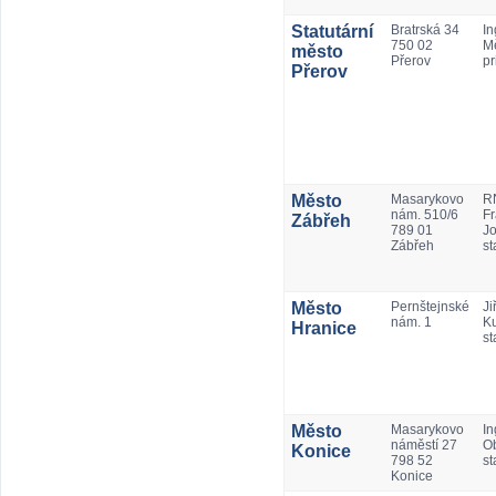
Statutární
Bratrská 34
In
750 02
Mě
město
Přerov
pr
Přerov
Město
Masarykovo
RN
nám. 510/6
Fr
Zábřeh
789 01
Jo
Zábřeh
st
Město
Pernštejnské
Jiř
nám. 1
Ku
Hranice
st
Město
Masarykovo
In
náměstí 27
Ob
Konice
798 52
st
Konice