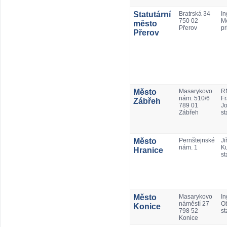
Statutární
Bratrská 34
In
750 02
Mě
město
Přerov
pr
Přerov
Město
Masarykovo
RN
nám. 510/6
Fr
Zábřeh
789 01
Jo
Zábřeh
st
Město
Pernštejnské
Jiř
nám. 1
Ku
Hranice
st
Město
Masarykovo
In
náměstí 27
Ob
Konice
798 52
st
Konice