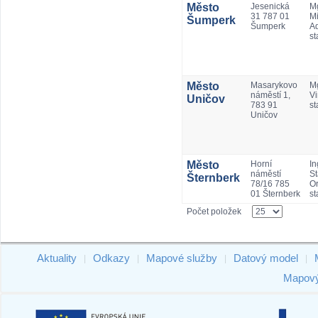
Město
Jesenická
Mg
31 787 01
Mi
Šumperk
Šumperk
A
st
Město
Masarykovo
M
náměstí 1,
Vi
Uničov
783 91
st
Uničov
Město
Horní
In
náměstí
St
Šternberk
78/16 785
Or
01 Šternberk
st
Počet položek
Aktuality
Odkazy
Mapové služby
Datový model
|
|
|
|
Mapový