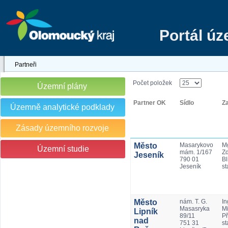
Portál ú
Partneři
Počet položek
Územní plány
Partner OK
Sídlo
Z
Územně analytické podklady
Zásady územního rozvoje
Město
Masarykovo
Mg
Územní studie
mám. 1/167
Z
Jeseník
790 01
Bl
Jeseník
st
Město
nám. T. G.
In
Masasryka
Mi
Lipník
89/11
Př
nad
751 31
st