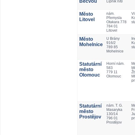
Bečvou
Lipník n/B
Město
nám.
Vi
Přemysla
Ko
Litovel
Otakara 778
st
784 01
Litovel
Město
U Brány
In
916/2
K
Mohelnice
789 85
st
Mohelnice
Statutární
Horní nám.
Mg
583
Mi
město
779 11
Ž
Olomouc
Olomouc
M
pr
Statutární
nám. T. G.
Mg
Masaryka
Fr
město
130/14
Ju
Prostějov
796 01
pr
Prostějov