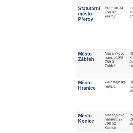
Statutární
Bratrská 34
In
750 02
Mě
město
Přerov
pr
Přerov
Město
Masarykovo
RN
nám. 510/6
Fr
Zábřeh
789 01
Jo
Zábřeh
st
Město
Pernštejnské
Jiř
nám. 1
Ku
Hranice
st
Město
Masarykovo
In
náměstí 27
Ob
Konice
798 52
st
Konice