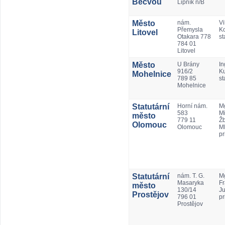
Bečvou
Lipník n/B
Město
nám.
Vi
Přemysla
Ko
Litovel
Otakara 778
st
784 01
Litovel
Město
U Brány
In
916/2
K
Mohelnice
789 85
st
Mohelnice
Statutární
Horní nám.
Mg
583
Mi
město
779 11
Ž
Olomouc
Olomouc
M
pr
Statutární
nám. T. G.
Mg
Masaryka
Fr
město
130/14
Ju
Prostějov
796 01
pr
Prostějov