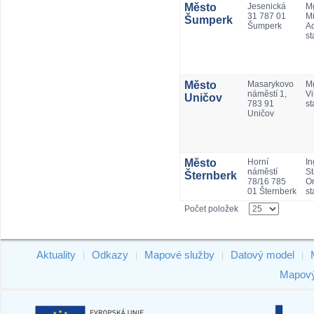
Město
Jesenická
Mg
31 787 01
Mi
Šumperk
Šumperk
A
st
Město
Masarykovo
M
náměstí 1,
Vi
Uničov
783 91
st
Uničov
Město
Horní
In
náměstí
St
Šternberk
78/16 785
Or
01 Šternberk
st
Počet položek
Aktuality
Odkazy
Mapové služby
Datový model
|
|
|
|
Mapový