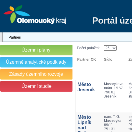
Portál ú
Partneři
Počet položek
Územní plány
Partner OK
Sídlo
Z
Územně analytické podklady
Zásady územního rozvoje
Město
Masarykovo
Mg
Územní studie
mám. 1/167
Z
Jeseník
790 01
Bl
Jeseník
st
Město
nám. T. G.
In
Masasryka
Mi
Lipník
89/11
Př
nad
751 31
st