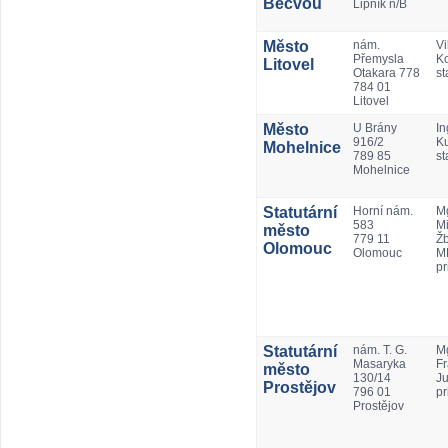
Bečvou
Lipník n/B
Město
nám.
Vi
Přemysla
Ko
Litovel
Otakara 778
st
784 01
Litovel
Město
U Brány
In
916/2
K
Mohelnice
789 85
st
Mohelnice
Statutární
Horní nám.
Mg
583
Mi
město
779 11
Ž
Olomouc
Olomouc
M
pr
Statutární
nám. T. G.
Mg
Masaryka
Fr
město
130/14
Ju
Prostějov
796 01
pr
Prostějov