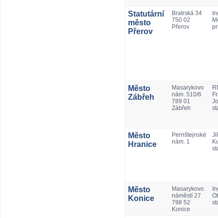
Statutární
Bratrská 34
In
750 02
Mě
město
Přerov
pr
Přerov
Město
Masarykovo
RN
nám. 510/6
Fr
Zábřeh
789 01
Jo
Zábřeh
st
Město
Pernštejnské
Jiř
nám. 1
Ku
Hranice
st
Město
Masarykovo
In
náměstí 27
Ob
Konice
798 52
st
Konice