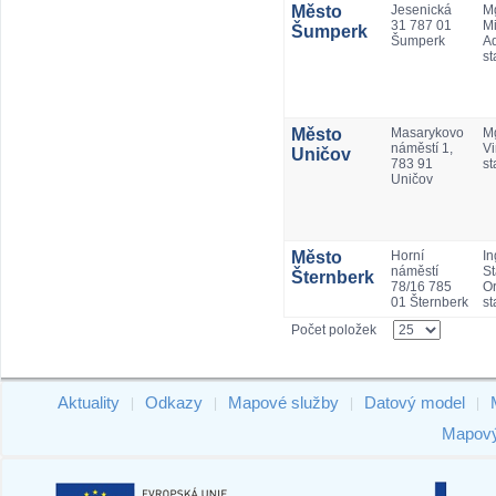
Město
Jesenická
Mg
31 787 01
Mi
Šumperk
Šumperk
A
st
Město
Masarykovo
M
náměstí 1,
Vi
Uničov
783 91
st
Uničov
Město
Horní
In
náměstí
St
Šternberk
78/16 785
Or
01 Šternberk
st
Počet položek
Aktuality
Odkazy
Mapové služby
Datový model
|
|
|
|
Mapový