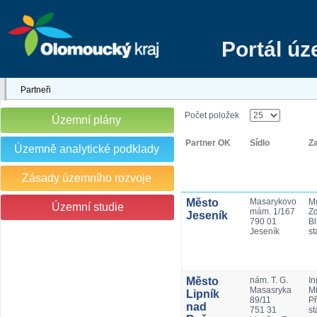
Portál ú
Partneři
Počet položek
Územní plány
Partner OK
Sídlo
Z
Územně analytické podklady
Zásady územního rozvoje
Město
Masarykovo
Mg
Územní studie
mám. 1/167
Z
Jeseník
790 01
Bl
Jeseník
st
Město
nám. T. G.
In
Masasryka
Mi
Lipník
89/11
Př
nad
751 31
st