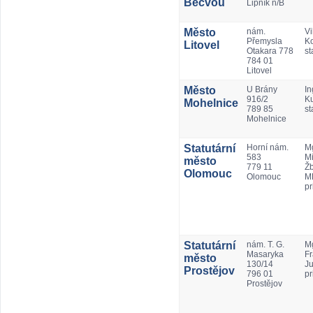
Bečvou
Lipník n/B
Město
nám.
Vi
Přemysla
Ko
Litovel
Otakara 778
st
784 01
Litovel
Město
U Brány
In
916/2
K
Mohelnice
789 85
st
Mohelnice
Statutární
Horní nám.
Mg
583
Mi
město
779 11
Ž
Olomouc
Olomouc
M
pr
Statutární
nám. T. G.
Mg
Masaryka
Fr
město
130/14
Ju
Prostějov
796 01
pr
Prostějov