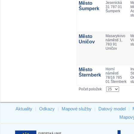
Město
Jesenická
Mg
31 787 01
Mi
Šumperk
Šumperk
A
st
Město
Masarykovo
M
náměstí 1,
Vi
Uničov
783 91
st
Uničov
Město
Horní
In
náměstí
St
Šternberk
78/16 785
Or
01 Šternberk
st
Počet položek
Aktuality
Odkazy
Mapové služby
Datový model
|
|
|
|
Mapový