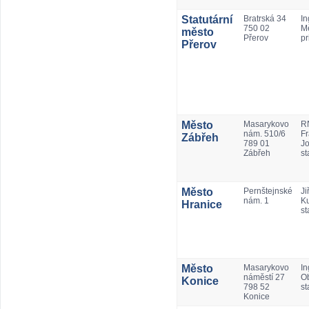
Statutární
Bratrská 34
In
750 02
Mě
město
Přerov
pr
Přerov
Město
Masarykovo
RN
nám. 510/6
Fr
Zábřeh
789 01
Jo
Zábřeh
st
Město
Pernštejnské
Jiř
nám. 1
Ku
Hranice
st
Město
Masarykovo
In
náměstí 27
Ob
Konice
798 52
st
Konice