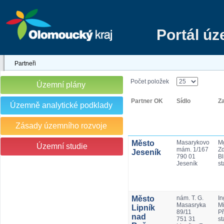
Portál ú
Partneři
Počet položek
Územní plány
Partner OK
Sídlo
Z
Územně analytické podklady
Zásady územního rozvoje
Město
Masarykovo
Mg
Územní studie
mám. 1/167
Z
Jeseník
790 01
Bl
Jeseník
st
Město
nám. T. G.
In
Masasryka
Mi
Lipník
89/11
Př
nad
751 31
st