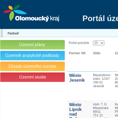
Portál ú
Partneři
Počet položek
Územní plány
Partner OK
Sídlo
Z
Územně analytické podklady
Zásady územního rozvoje
Město
Masarykovo
Mg
Územní studie
mám. 1/167
Z
Jeseník
790 01
Bl
Jeseník
st
Město
nám. T. G.
In
Masasryka
Mi
Lipník
89/11
Př
nad
751 31
st