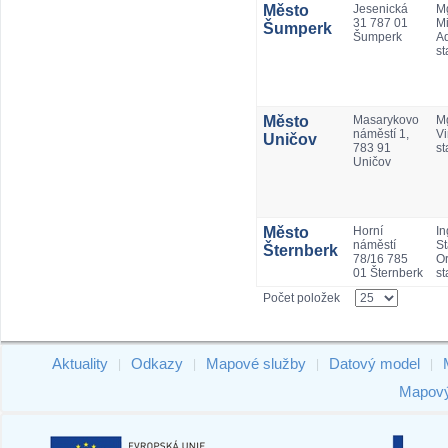
Město
Jesenická
Mg
31 787 01
Mi
Šumperk
Šumperk
A
st
Město
Masarykovo
M
náměstí 1,
Vi
Uničov
783 91
st
Uničov
Město
Horní
In
náměstí
St
Šternberk
78/16 785
Or
01 Šternberk
st
Počet položek
Aktuality
Odkazy
Mapové služby
Datový model
|
|
|
|
Mapový