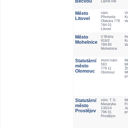
Bečvou
Lipník n/B
Město
nám.
Vi
Přemysla
Ko
Litovel
Otakara 778
st
784 01
Litovel
Město
U Brány
In
916/2
K
Mohelnice
789 85
st
Mohelnice
Statutární
Horní nám.
Mg
583
Mi
město
779 11
Ž
Olomouc
Olomouc
M
pr
Statutární
nám. T. G.
Mg
Masaryka
Fr
město
130/14
Ju
Prostějov
796 01
pr
Prostějov