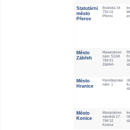
Statutární
Bratrská 34
In
750 02
Mě
město
Přerov
pr
Přerov
Město
Masarykovo
RN
nám. 510/6
Fr
Zábřeh
789 01
Jo
Zábřeh
st
Město
Pernštejnské
Jiř
nám. 1
Ku
Hranice
st
Město
Masarykovo
In
náměstí 27
Ob
Konice
798 52
st
Konice