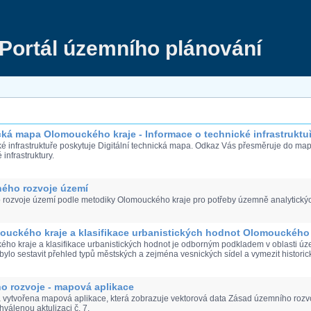
Portál územního plánování
ická mapa Olomouckého kraje - Informace o technické infrastruktu
ké infrastruktuře poskytuje Digitální technická mapa. Odkaz Vás přesměruje do mapo
infrastruktury.
ného rozvoje území
 rozvoje území podle metodiky Olomouckého kraje pro potřeby územně analytickýc
ouckého kraje a klasifikace urbanistických hodnot Olomouckého 
ého kraje a klasifikace urbanistických hodnot je odborným podkladem v oblasti ú
ylo sestavit přehled typů městských a zejména vesnických sídel a vymezit historic
o rozvoje - mapová aplikace
 vytvořena mapová aplikace, která zobrazuje vektorová data Zásad územního rozvo
hválenou aktulizaci č. 7.