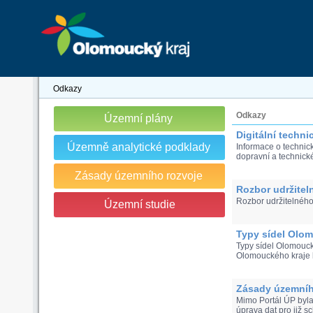
Odkazy
Odkazy
Územní plány
Digitální techn
Územně analytické podklady
Informace o technic
dopravní a technické 
Zásady územního rozvoje
Rozbor udržitel
Rozbor udržitelného
Územní studie
Typy sídel Olom
Typy sídel Olomouck
Olomouckého kraje b
Zásady územníh
Mimo Portál ÚP byla
úprava dat pro již sc