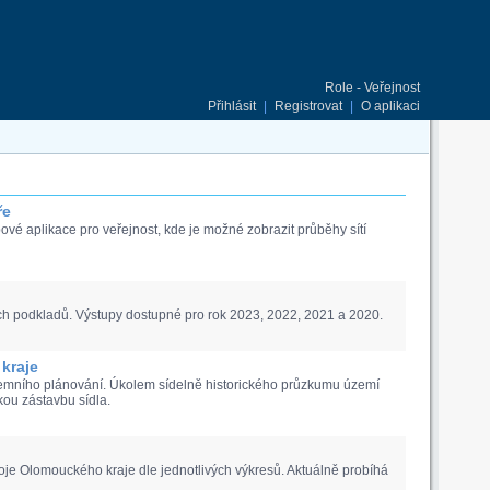
Role - Veřejnost
Přihlásit
|
Registrovat
|
O aplikaci
ře
vé aplikace pro veřejnost, kde je možné zobrazit průběhy sítí
h podkladů. Výstupy dostupné pro rok 2023, 2022, 2021 a 2020.
kraje
zemního plánování. Úkolem sídelně historického průzkumu území
kou zástavbu sídla.
je Olomouckého kraje dle jednotlivých výkresů. Aktuálně probíhá