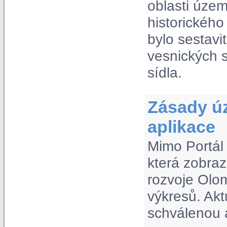
oblasti úze
historickéh
bylo sestavi
vesnických s
sídla.
Zásady ú
aplikace
Mimo Portál
která zobra
rozvoje Olom
výkresů. Akt
schválenou a