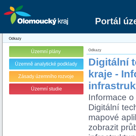
Portál ú
Odkazy
Odkazy
Územní plány
Digitáln
Územně analytické podklady
kraje - I
Zásady územního rozvoje
infrastru
Územní studie
Informace o 
Digitální t
mapové apli
zobrazit prů