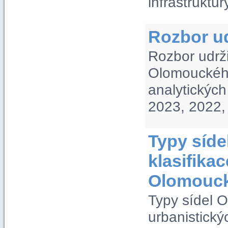
infrastruktur
Rozbor ud
Rozbor udrž
Olomouckého
analytickýc
2023, 2022,
Typy síde
klasifika
Olomouck
Typy sídel O
urbanistick