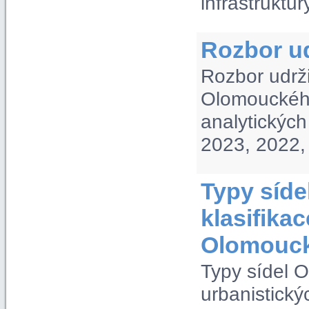
infrastruktur
Rozbor ud
Rozbor udrž
Olomouckého
analytickýc
2023, 2022,
Typy síde
klasifika
Olomouck
Typy sídel O
urbanistick