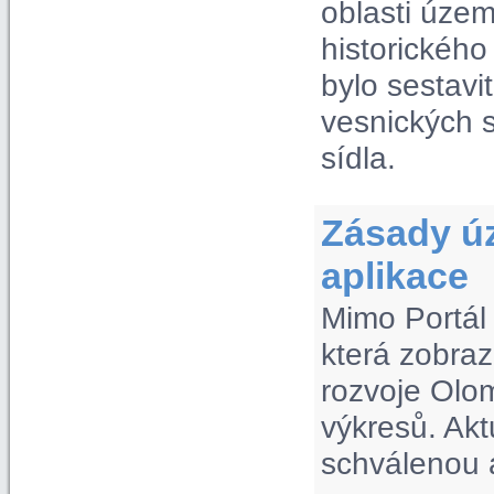
oblasti úze
historickéh
bylo sestavi
vesnických s
sídla.
Zásady ú
aplikace
Mimo Portál
která zobra
rozvoje Olom
výkresů. Akt
schválenou a