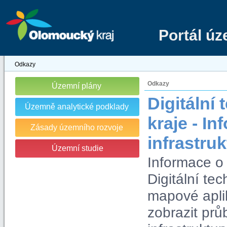
Portál ú
Odkazy
Odkazy
Územní plány
Digitáln
Územně analytické podklady
kraje - I
Zásady územního rozvoje
infrastru
Územní studie
Informace o 
Digitální t
mapové apli
zobrazit prů