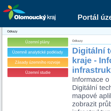
Portál ú
Odkazy
Odkazy
Územní plány
Digitáln
Územně analytické podklady
kraje - I
Zásady územního rozvoje
infrastru
Územní studie
Informace o 
Digitální t
mapové apli
zobrazit prů