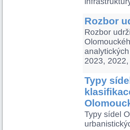
infrastruktur
Rozbor ud
Rozbor udrž
Olomouckého
analytickýc
2023, 2022,
Typy síde
klasifika
Olomouck
Typy sídel O
urbanistick