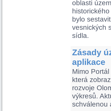
oblasti úze
historickéh
bylo sestavi
vesnických s
sídla.
Zásady ú
aplikace
Mimo Portál
která zobra
rozvoje Olom
výkresů. Akt
schválenou a