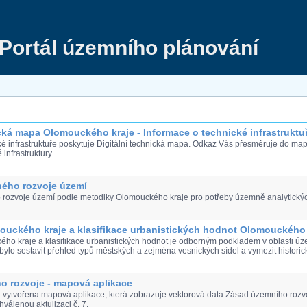
Portál územního plánování
ická mapa Olomouckého kraje - Informace o technické infrastruktu
ké infrastruktuře poskytuje Digitální technická mapa. Odkaz Vás přesměruje do mapo
infrastruktury.
ného rozvoje území
 rozvoje území podle metodiky Olomouckého kraje pro potřeby územně analytickýc
ouckého kraje a klasifikace urbanistických hodnot Olomouckého 
ého kraje a klasifikace urbanistických hodnot je odborným podkladem v oblasti ú
ylo sestavit přehled typů městských a zejména vesnických sídel a vymezit historic
o rozvoje - mapová aplikace
 vytvořena mapová aplikace, která zobrazuje vektorová data Zásad územního rozvo
hválenou aktulizaci č. 7.