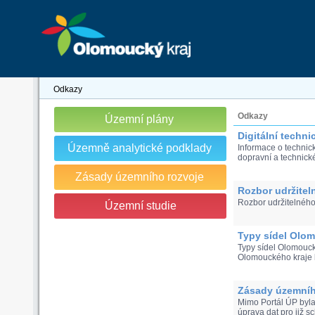
Odkazy
Odkazy
Územní plány
Digitální techn
Územně analytické podklady
Informace o technic
dopravní a technické 
Zásady územního rozvoje
Rozbor udržitel
Rozbor udržitelného
Územní studie
Typy sídel Olom
Typy sídel Olomouck
Olomouckého kraje b
Zásady územníh
Mimo Portál ÚP byla
úprava dat pro již sc