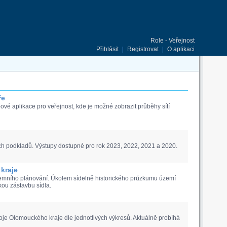
Role - Veřejnost
Přihlásit
|
Registrovat
|
O aplikaci
ře
vé aplikace pro veřejnost, kde je možné zobrazit průběhy sítí
h podkladů. Výstupy dostupné pro rok 2023, 2022, 2021 a 2020.
kraje
zemního plánování. Úkolem sídelně historického průzkumu území
kou zástavbu sídla.
je Olomouckého kraje dle jednotlivých výkresů. Aktuálně probíhá