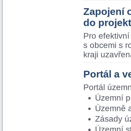
Zapojení 
do proje
Pro efektivn
s obcemi s 
kraji uzavře
Portál a v
Portál územn
Územní p
Územně a
Zásady ú
Územní s