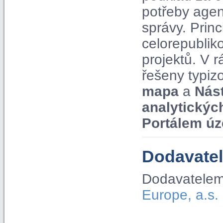
potřeby agen
správy. Pri
celorepublik
projektů. V
řešeny typiz
mapa
a
Nás
analytickýc
Portálem úz
Dodavatel
Dodavatelem
Europe, a.s.