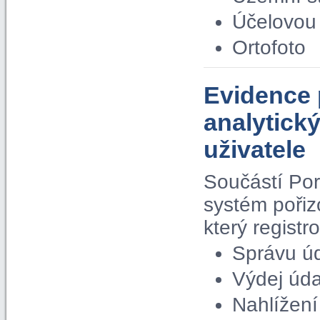
Účelovou 
Ortofoto
Evidence 
analytick
uživatele
Součástí Por
systém pořiz
který regist
Správu ú
Výdej úda
Nahlížení