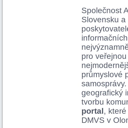
Společnost A
Slovensku a 
poskytovatel
informačních
nejvýznamně
pro veřejnou
nejmodernější
průmyslové p
samosprávy. 
geografický 
tvorbu komun
portal
, kter
DMVS v Olom