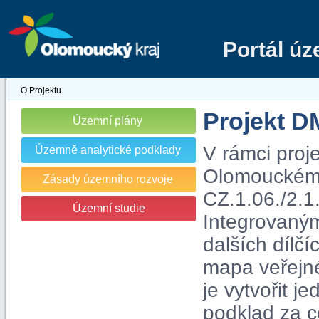
Portál ú
O Projektu
Projekt 
Územní plány
V rámci proj
Územně analytické podklady
Olomouckém kr
Zásady územního rozvoje
CZ.1.06./2.1
Územní studie
Integrovaný
dalších dílčí
mapa veřejn
je vytvořit j
podklad za c