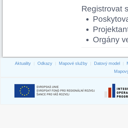
Registrovat 
Poskytova
Projektan
Orgány ve
Aktuality
Odkazy
Mapové služby
Datový model
|
|
|
|
Mapový