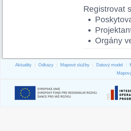
Registrovat 
Poskytova
Projektan
Orgány ve
Aktuality
Odkazy
Mapové služby
Datový model
|
|
|
|
Mapový