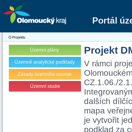
Portál ú
O Projektu
Projekt 
Územní plány
V rámci proj
Územně analytické podklady
Olomouckém kr
Zásady územního rozvoje
CZ.1.06./2.1
Územní studie
Integrovaný
dalších dílčí
mapa veřejn
je vytvořit j
podklad za c