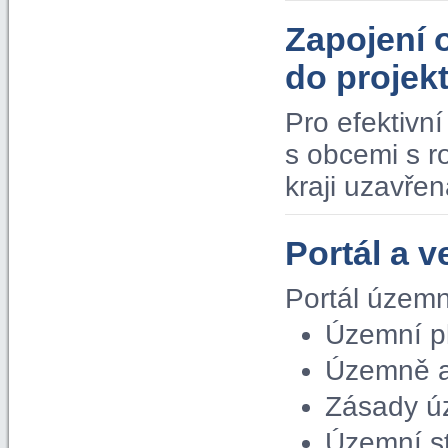
Zapojení 
do proje
Pro efektivn
s obcemi s 
kraji uzavře
Portál a v
Portál územn
Územní p
Územně a
Zásady ú
Územní s