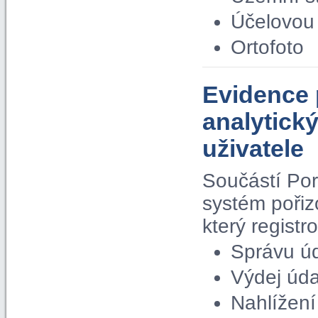
Účelovou 
Ortofoto
Evidence 
analytick
uživatele
Součástí Por
systém pořiz
který regist
Správu ú
Výdej úda
Nahlížení