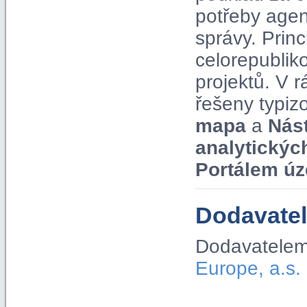
potřeby agen
správy. Pri
celorepublik
projektů. V
řešeny typiz
mapa
a
Nás
analytickýc
Portálem úz
Dodavatel
Dodavatelem
Europe, a.s.