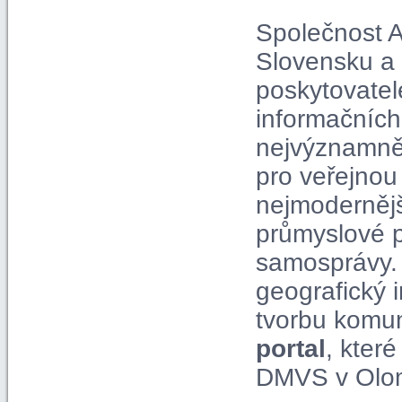
Společnost A
Slovensku a 
poskytovatel
informačních
nejvýznamně
pro veřejnou
nejmodernější
průmyslové p
samosprávy. 
geografický 
tvorbu komun
portal
, kter
DMVS v Olom