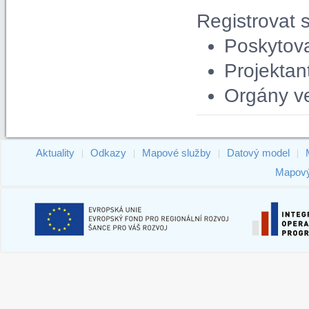
Registrovat 
Poskytova
Projektan
Orgány ve
Aktuality
Odkazy
Mapové služby
Datový model
|
|
|
|
Mapový