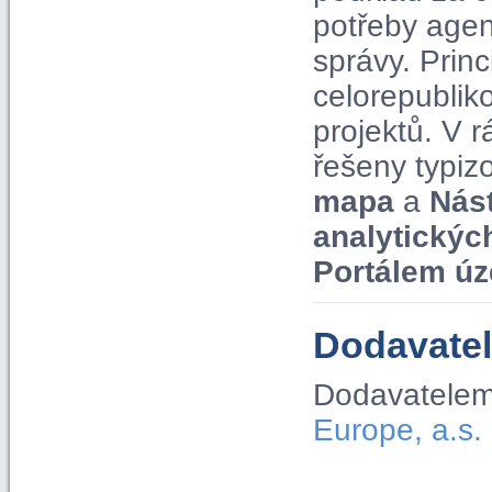
potřeby agen
správy. Pri
celorepublik
projektů. V
řešeny typiz
mapa
a
Nás
analytickýc
Portálem úz
Dodavatel
Dodavatelem
Europe, a.s.