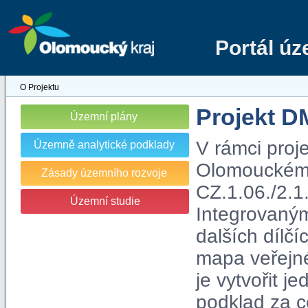
Portál ú
O Projektu
Projekt 
Územní plány
V rámci proj
Územně analytické podklady
Olomouckém kr
Zásady územního rozvoje
CZ.1.06./2.1
Územní studie
Integrovaný
dalších dílčí
mapa veřejn
je vytvořit j
podklad za c