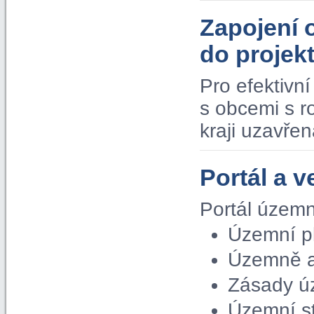
Zapojení 
do proje
Pro efektivn
s obcemi s 
kraji uzavře
Portál a v
Portál územn
Územní p
Územně a
Zásady ú
Územní s