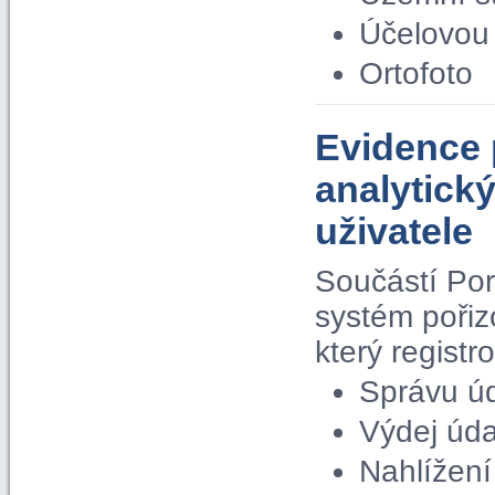
Účelovou 
Ortofoto
Evidence 
analytick
uživatele
Součástí Por
systém pořiz
který regist
Správu ú
Výdej úda
Nahlížení