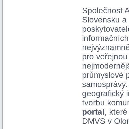
Společnost A
Slovensku a 
poskytovatel
informačních
nejvýznamně
pro veřejnou
nejmodernější
průmyslové p
samosprávy. 
geografický 
tvorbu komun
portal
, kter
DMVS v Olom