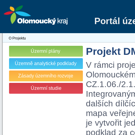
Portál ú
O Projektu
Projekt 
Územní plány
V rámci proj
Územně analytické podklady
Olomouckém kr
Zásady územního rozvoje
CZ.1.06./2.1
Územní studie
Integrovaný
dalších dílčí
mapa veřejn
je vytvořit j
podklad za c