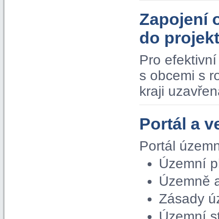
Zapojení 
do proje
Pro efektivn
s obcemi s 
kraji uzavře
Portál a v
Portál územn
Územní p
Územně a
Zásady ú
Územní s