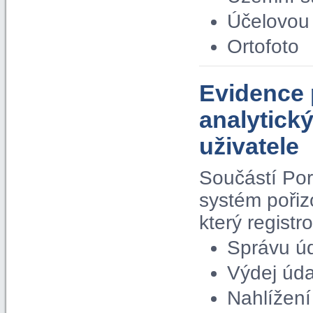
Účelovou 
Ortofoto
Evidence 
analytick
uživatele
Součástí Por
systém pořiz
který regist
Správu ú
Výdej úda
Nahlížení