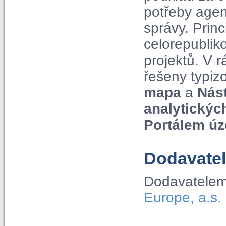
potřeby agen
správy. Pri
celorepublik
projektů. V
řešeny typiz
mapa
a
Nás
analytickýc
Portálem úz
Dodavatel
Dodavatelem
Europe, a.s.