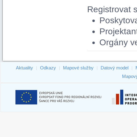
Registrovat 
Poskytova
Projektan
Orgány ve
Aktuality
Odkazy
Mapové služby
Datový model
|
|
|
|
Mapový