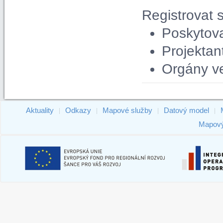
Registrovat 
Poskytova
Projektan
Orgány ve
Aktuality
Odkazy
Mapové služby
Datový model
|
|
|
|
Mapový