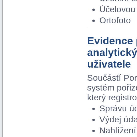
Účelovou 
Ortofoto
Evidence 
analytick
uživatele
Součástí Por
systém pořiz
který regist
Správu ú
Výdej úda
Nahlížení