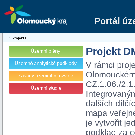
Portál ú
O Projektu
Projekt 
Územní plány
V rámci proj
Územně analytické podklady
Olomouckém kr
Zásady územního rozvoje
CZ.1.06./2.1
Územní studie
Integrovaný
dalších dílčí
mapa veřejn
je vytvořit j
podklad za c