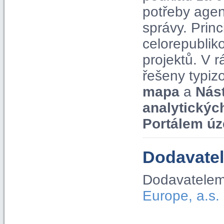
potřeby agen
správy. Pri
celorepublik
projektů. V
řešeny typiz
mapa
a
Nás
analytickýc
Portálem úz
Dodavatel
Dodavatelem
Europe, a.s.