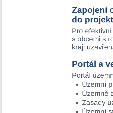
Zapojení 
do proje
Pro efektivn
s obcemi s 
kraji uzavře
Portál a v
Portál územn
Územní p
Územně a
Zásady ú
Územní s