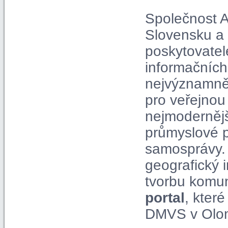
Společnost A
Slovensku a 
poskytovatel
informačních
nejvýznamně
pro veřejnou
nejmodernější
průmyslové p
samosprávy. 
geografický 
tvorbu komun
portal
, kter
DMVS v Olom