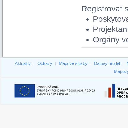
Registrovat 
Poskytova
Projektan
Orgány ve
Aktuality
Odkazy
Mapové služby
Datový model
|
|
|
|
Mapový