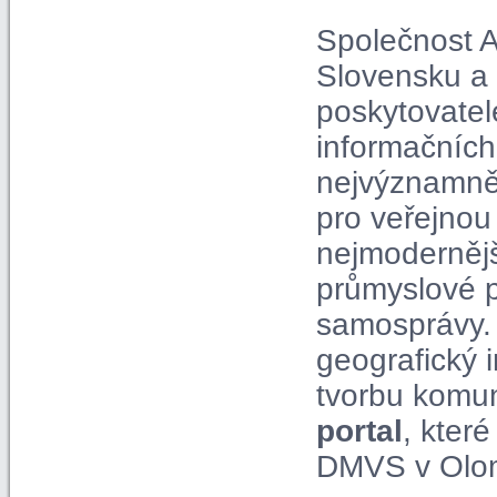
Společnost A
Slovensku a 
poskytovatel
informačních
nejvýznamně
pro veřejnou
nejmodernější
průmyslové p
samosprávy. 
geografický 
tvorbu komun
portal
, kter
DMVS v Olom