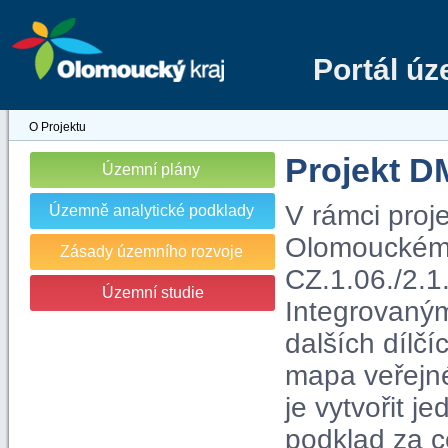
Portál ú
O Projektu
Projekt 
Územní plány
V rámci proj
Územně analytické podklady
Olomouckém kr
Zásady územního rozvoje
CZ.1.06./2.1
Územní studie
Integrovaný
dalších dílčí
mapa veřejn
je vytvořit j
podklad za c