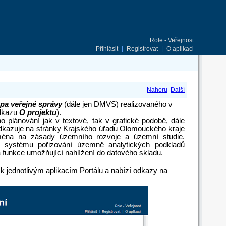
Role - Veřejnost
Přihlásit
|
Registrovat
|
O aplikaci