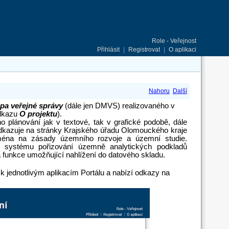
Role - Veřejnost
Přihlásit
|
Registrovat
|
O aplikaci