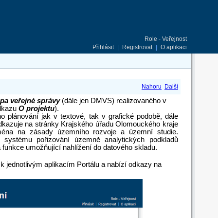
Role - Veřejnost
Přihlásit
|
Registrovat
|
O aplikaci