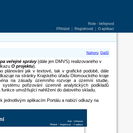
Role - Veřejnost
Přihlásit
|
Registrovat
|
O aplikaci