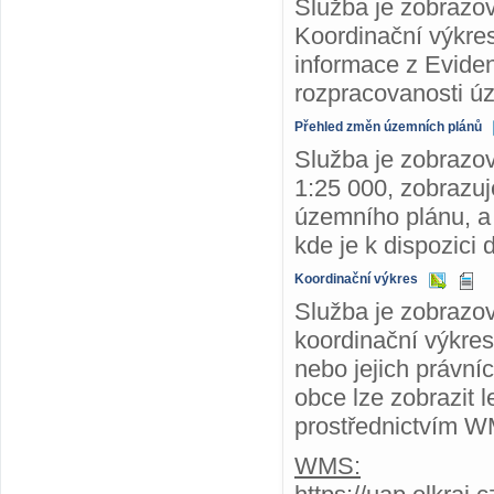
Služba je zobrazo
Koordinační výkre
informace z Evide
rozpracovanosti ú
Přehled změn územních plánů
Služba je zobrazo
1:25 000, zobrazuj
územního plánu, a
kde je k dispozic
Koordinační výkres
Služba je zobrazo
koordinační výkres
nebo jejich právn
obce lze zobrazit 
prostřednictvím 
WMS: