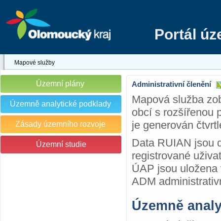
Portál ú
Mapové služby
Územní plány
Administrativní členění
Mapová služba zob
Územně analytické podklady
obcí s rozšířenou
je generován čtvrt
Zásady územního rozvoje
Data RUIAN jsou d
Územní studie
registrované uživa
ÚAP jsou uložena 
ADM administrativ
Územně analy