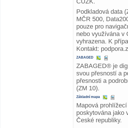
ČÚZK.
Podkladová data 
MČR 500, Data200
pouze pro navigačn
nebo využívána v 
vyhrazena. K příp
Kontakt: podpora
ZABAGED
ZABAGED® je digit
svou přesností a p
přesnosti a podrob
(ZM 10).
Základní mapa
Mapová prohlížecí 
poskytována jako v
České republiky.