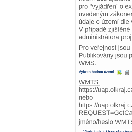
pro "vyjádření o ex
uvedeným zákonem.
údaje o území dle
V případě zjištěné
administrátora proj
Pro veřejnost jsou
Publikovány jsou 
WMS.
Výkres hodnot území
WMTS:
https://uap.olkraj
nebo
https://uap.olkraj
REQUEST=GetCap
jméno/heslo WMTS
Výpis jevů, jež jsou obsažen