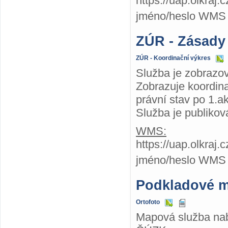
https://uap.olkra
jméno/heslo WMS
ZÚR - Zásady
ZÚR - Koordinační výkres
Služba je zobrazo
Zobrazuje koordin
právní stav po 1.a
Služba je publiko
WMS:
https://uap.olkra
jméno/heslo WMS
Podkladové 
Ortofoto
Mapová služba nabí