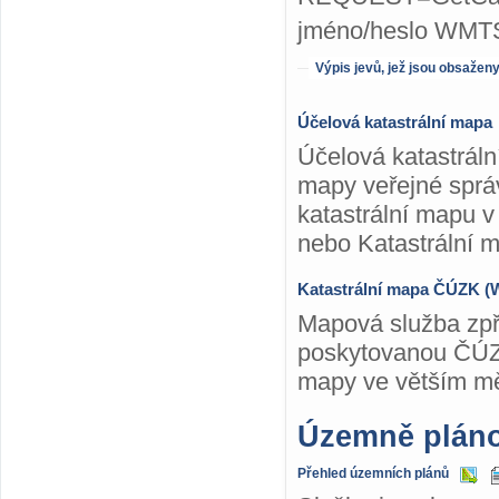
jméno/heslo WMTS
Výpis jevů, jež jsou obsažen
Účelová katastrální mapa
Účelová katastráln
mapy veřejné sprá
katastrální mapu v 
nebo Katastrální 
Katastrální mapa ČÚZK 
Mapová služba zpř
poskytovanou ČÚZK
mapy ve větším mě
Územně plán
Přehled územních plánů