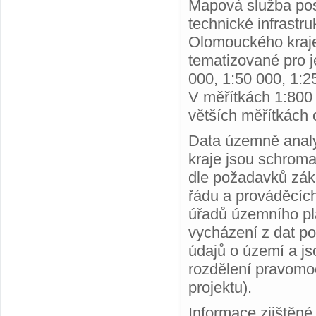
Mapová služba posk
technické infrastr
Olomouckého kraje 
tematizované pro j
000, 1:50 000, 1:2
V měřítkách 1:800 
větších měřítkách
Data územně analy
kraje jsou schroma
dle požadavků zák
řádu a prováděcích
úřadů územního plá
vycházení z dat p
údajů o území a js
rozdělení pravomoc
projektu).
Informace zjištěn