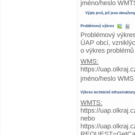
jméno/heslo WMTS
Výpis jevů, jež jsou obsažen
Problémový výkres
Problémový výkres
ÚAP obcí, vzniklýc
o výkres problémů 
WMS:
https://uap.olkraj
jméno/heslo WMS
Výkres technické infrastruktur
WMTS:
https://uap.olkraj.
nebo
https://uap.olkraj.
REQUEST=GetCap