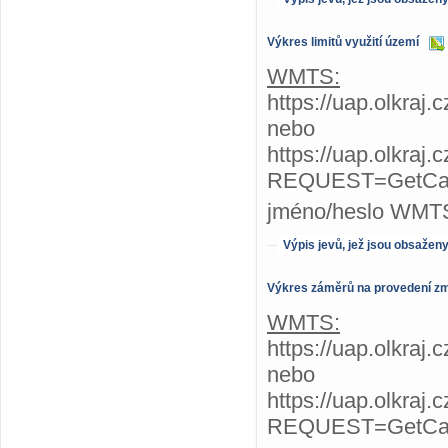
Výkres limitů využití území
WMTS:
https://uap.olkraj.
nebo
https://uap.olkraj
REQUEST=GetCap
jméno/heslo WMTS
Výpis jevů, jež jsou obsažen
Výkres záměrů na provedení z
WMTS:
https://uap.olkraj
nebo
https://uap.olkraj
REQUEST=GetCap