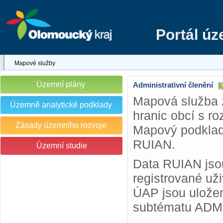
Portál ú
Mapové služby
Územní plány
Administrativní členění
Mapová služba 
Územně analytické podklady
hranic obcí s r
Zásady územního rozvoje
Mapový podklad 
RUIAN.
Územní studie
Data RUIAN jsou
registrované už
ÚAP jsou uložen
subtématu ADM a