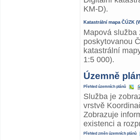
KM-D).
Katastrální mapa ČÚZK 
Mapová služba z
poskytovanou Č
katastrální map
1:5 000).
Územně plá
Přehled územních plánů
Služba je zobra
vrstvě Koordina
Zobrazuje info
existenci a roz
Přehled změn územních plánů