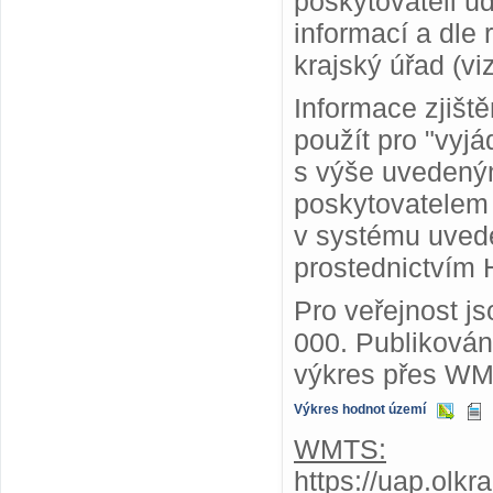
poskytovateli ú
informací a dle
krajský úřad (vi
Informace zjišt
použít pro "vyjá
s výše uvedený
poskytovatelem
v systému uvede
prostednictvím 
Pro veřejnost j
000. Publiková
výkres přes WM
Výkres hodnot území
WMTS:
https://uap.olk