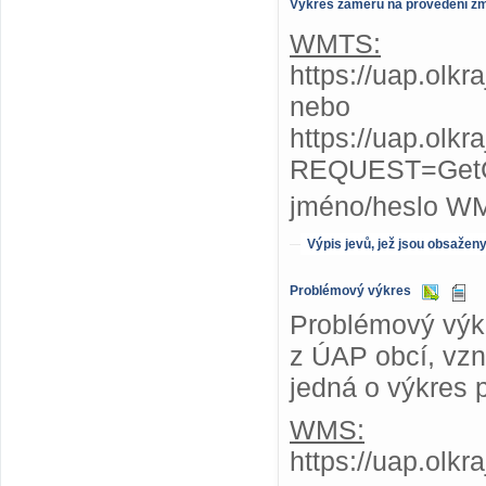
Výkres záměrů na provedení z
WMTS:
https://uap.olk
nebo
https://uap.olk
REQUEST=GetC
jméno/heslo W
Výpis jevů, jež jsou obsažen
Problémový výkres
Problémový výkr
z ÚAP obcí, vzni
jedná o výkres 
WMS:
https://uap.olk