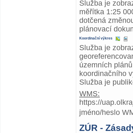
Služba je zobr
měřítka 1:25 000
dotčená změnou
plánovací dokum
Koordinační výkres
Služba je zobra
georeferencovan
územních plánů,
koordinačního v
Služba je publi
WMS:
https://uap.olk
jméno/heslo W
ZÚR - Zásad