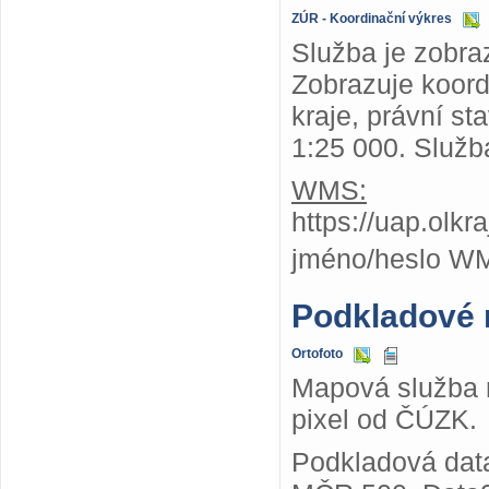
ZÚR - Koordinační výkres
Služba je zobra
Zobrazuje koor
kraje, právní st
1:25 000. Služb
WMS:
https://uap.olk
jméno/heslo W
Podkladové
Ortofoto
Mapová služba n
pixel od ČÚZK.
Podkladová dat