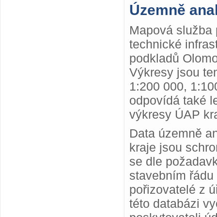
Územně anal
Mapová služba p
technické infra
podkladů Olomou
Výkresy jsou te
1:200 000, 1:10
odpovídá také le
výkresy ÚAP kra
Data územně ana
kraje jsou schr
se dle požadav
stavebním řádu 
pořizovatelé z 
této databázi v