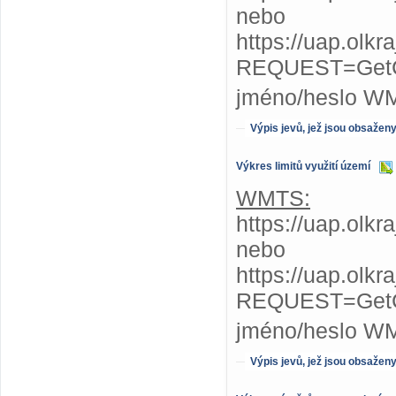
nebo
https://uap.olk
REQUEST=GetC
jméno/heslo W
Výpis jevů, jež jsou obsažen
Výkres limitů využití území
WMTS:
https://uap.olkr
nebo
https://uap.olkr
REQUEST=GetC
jméno/heslo W
Výpis jevů, jež jsou obsažen