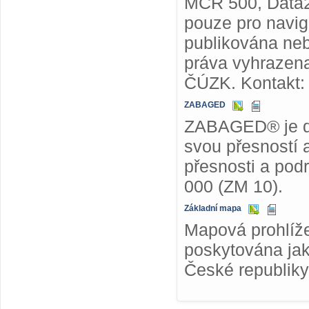
MČR 500, Data2
pouze pro navig
publikována ne
práva vyhrazena
ČÚZK. Kontakt
ZABAGED
ZABAGED® je dig
svou přesností 
přesnosti a pod
000 (ZM 10).
Základní mapa
Mapová prohlíže
poskytována jak
České republiky