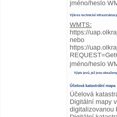
jméno/heslo W
Výkres technické infrastruktur
WMTS:
https://uap.olkr
nebo
https://uap.olkr
REQUEST=GetC
jméno/heslo W
Výpis jevů, jež jsou obsažen
Účelová katastrální mapa
Účelová katastr
Digitální mapy 
digitalizovanou 
Digitální katas